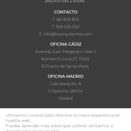
CONTACTO
T. 661 826 855
T. 956 056 050
E. info@biaarquitectos.com
OFICINA CÁDIZ
Avenida Juan Melgarejo. Fase 2
Número 5 Local 27, 11500.
El Puerto de Santa María.
OFICINA MADRID
Calle Barquillo, 8.
5 Derecha. 28004
Madrid
Utilizamos cookies para ofrecerte la mejor experiencia en
nuestra web.
Copyright © 2026 BIA Ventures - Arquitectura & diseño |
Política de
Puedes aprender más sobre qué cookies utilizamos o
privacidad
|
Política de cookies